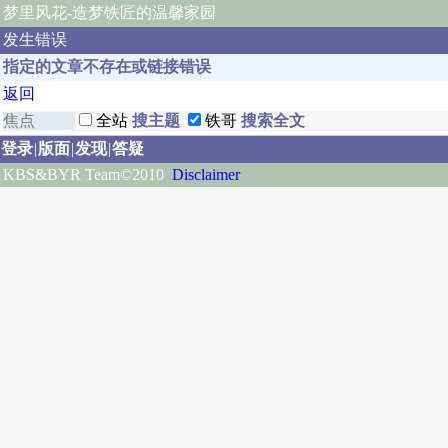
梦里风花
-造梦铁匠的温馨家园
发生错误
指定的文章不存在或链接错误
返回
全站
铁哥
登录
|
版面
|
发现
|
答疑
KBS&BYR Team©2010
Disclaimer